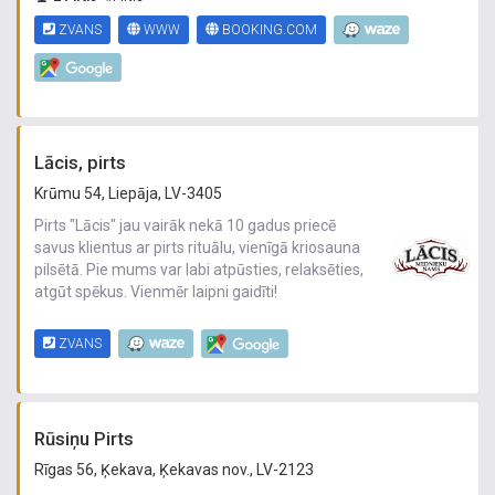
ZVANS
WWW
BOOKING.COM
Lācis, pirts
Krūmu 54, Liepāja, LV-3405
Pirts "Lācis" jau vairāk nekā 10 gadus priecē
savus klientus ar pirts rituālu, vienīgā kriosauna
pilsētā. Pie mums var labi atpūsties, relaksēties,
atgūt spēkus. Vienmēr laipni gaidīti!
ZVANS
Rūsiņu Pirts
Rīgas 56, Ķekava, Ķekavas nov., LV-2123