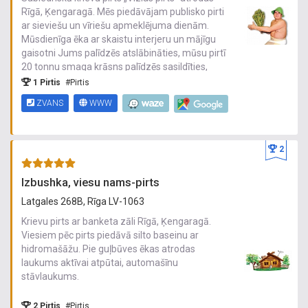
Rīgā, Ķengaragā. Mēs piedāvājam publisko pirti
ar sieviešu un vīriešu apmeklējuma dienām.
Mūsdienīga ēka ar skaistu interjeru un mājīgu
gaisotni Jums palīdzēs atslābināties, mūsu pirtī
20 tonnu smaga krāsns palīdzēs sasildīties,
saņemt masu pirts priekus, pēc kuriem varēsiet
1 Pirtis
#Pirtis
atvēsināties aukstā baseinā vai dušā. SPA
ZVANS
WWW
HAMAN - turku pirts. Asu izjūtu cienītājiem ir
pieejams speciāli iekārtots laukums svaigā
gaisā, kur var pasēdēt ērtos krēslos vai atgulties
zviļņos. Jūsu rīcībā kvalificēts klasiskās
2
masāžas speciālists, masāžas ilgums viena
stunda.
Izbushka, viesu nams-pirts
Latgales 268B, Rīga LV-1063
Krievu pirts ar banketa zāli Rīgā, Ķengaragā.
Viesiem pēc pirts piedāvā silto baseinu ar
hidromašāžu. Pie guļbūves ēkas atrodas
laukums aktīvai atpūtai, automašīnu
stāvlaukums.
2 Pirtis
#Pirtis