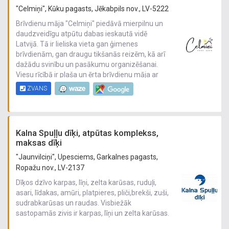
projekta plānu.
"Celmiņi", Kūku pagasts, Jēkabpils nov., LV-5222
Brīvdienu māja "Celmiņi" piedāvā mierpilnu un
Jumta kopņu ražošana
daudzveidīgu atpūtu dabas ieskautā vidē
Mūsu kompānija ir veikusi visa ražošanas
Latvijā. Tā ir lieliska vieta gan ģimenes
procesa standartizāciju, saskaņā ar EN
brīvdienām, gan draugu tikšanās reizēm, kā arī
14250:2010, un ir ieguvusi CE marķējumu, ko
dažādu svinību un pasākumu organizēšanai.
izsniedz sertifikācijas iestāde - BM
Viesu rīcībā ir plaša un ērta brīvdienu māja ar
SERTIFICATION, kā arī visi izejmateriāli tiek
nakšņošanas iespējām, aprīkotu virtuvi,
saņemti no sertificētiem piegādātājiem
ZVANS
koplietošanas telpām un labiekārtotu teritoriju.
Jumta kopņu uzstādīšana
Atpūtas kompleksā "Celmiņi" pieejamas
Rūpnieciski izgatavotās jumta sijas ir ideāli
dažādas aktīvās atpūtas un relaksācijas
piemērotas ekonomiski izdevīgam, precīzam un
Kalna Spuļļu dīķi, atpūtas komplekss,
iespējas – pirts, kubls, sporta laukumi,
laiku ekonomējošam būvniecības procesam.
maksas dīķi
makšķerēšana, pastaigas dabā un citas
Gatavās sijas tiek samontētas ēkā īsi pēc
izklaides visām vecuma grupām. Apkārtne ir
"Jaunvilciņi", Upesciems, Garkalnes pagasts,
piegādes, tādējādi novēršot kokmateriālu
klusa un ainaviska, kas ļauj pilnībā atslēgties no
Ropažu nov., LV-2137
bojājumu riskus.
ikdienas steigas un baudīt mieru.
Dīķos dzīvo karpas, līņi, zelta karūsas, ruduļi,
asari, līdakas, amūri, platpieres, pliči,brekši, zuši,
Brīvdienu māja ir piemērota dzimšanas dienām,
sudrabkarūsas un raudas. Visbiežāk
jubilejām, kāzām, korporatīvajiem pasākumiem,
sastopamās zivis ir karpas, līņi un zelta karūsas.
nometnēm un vienkārši atpūtai lauku
vidē. "Celmiņi" apvieno komfortu, dabu un