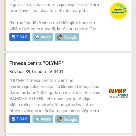
ieguvis, jo atrodas kādreizējā govju fermā, kura
nu ir kļuvusi par skaistu vietu Jūsu atpūtai!
"Ferma" piedāvā vienu no lielākajām banketa
zālēm Gulbenes novadā, kurā var uzņemt līdz
120 viesu, bet, ja tiks aicināts līdz 100 viesiem,
ZVANS
tad pietikts vietas arī dejām un atrakcijām.
Piedāvājam trauku nomu.
Jaukas un mājīgas istabiņas Jūsu
Fitnesa centrs ''OLYMP''
naktsmieram, pirts.
Brīvības 39, Liepāja, LV-3401
Vasaras sezonā iecienīta ir lapene, pie kuras
"OLYMP" fitnesa centrs ir viens no
grilā vai ugunskurā varat pagatavot savas
pieredzējušākajiem sporta klubiem Liepājā, kas
gardās maltītes, varat pavadīt nakti savā teltī,
darbojas kopš 2009. gada un ir pirmais oficiālais
izšūpoties pats un izšūpināt citus. Karstākajās
HAMMER STRENGTH treniņu centrs Baltijā.
dienās var nopeldēties dīķī ar skaistām
Mūsu mērķis ir nodrošināt augstas kvalitātes
ūdensrozēm un izzvejot kādu karūsiņu.
fitnesa vidi gan iesācējiem, gan pieredzējušiem
sportotājiem.
Savas veselības stiprināšanai Jums piedāvājam
ZVANS
iegādāties medu, kuru bites ievākušas no
Fitnesa centrā pieejamas modernas,
tuvējām pļavām.
profesionālas treniņu iekārtas, plašas un