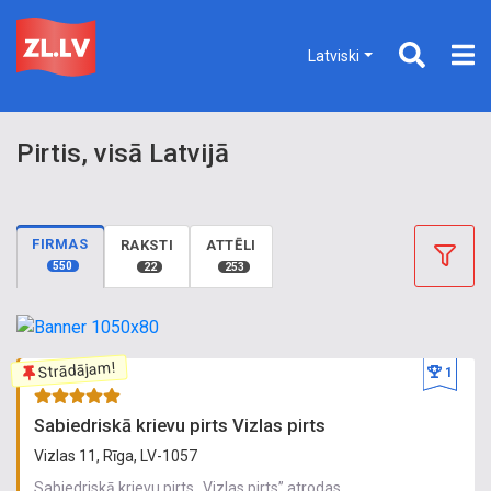
Latviski
Pirtis, visā Latvijā
FIRMAS
RAKSTI
ATTĒLI
550
22
253
Strādājam!
1
Sabiedriskā krievu pirts Vizlas pirts
Vizlas 11, Rīga, LV-1057
Sabiedriskā krievu pirts „Vizlas pirts” atrodas