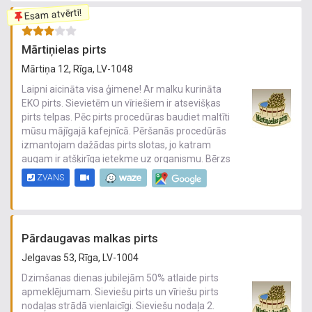
atslēgties no ikdienas steigas un atjaunot
Esam atvērti!
fizisko un emocionālo līdzsvaru.
Mārtiņielas pirts
Mārtiņa 12, Rīga, LV-1048
Laipni aicināta visa ģimene! Ar malku kurināta
EKO pirts. Sievietēm un vīriešiem ir atsevišķas
pirts telpas. Pēc pirts procedūras baudiet maltīti
mūsu mājīgajā kafejnīcā. Pēršanās procedūrās
izmantojam dažādas pirts slotas, jo katram
augam ir atšķirīga ietekme uz organismu. Bērzs
ir lielisks attīrītājs, kas palīdz atslābināties. Ozols
ZVANS
palīdz samazināt asinsspiedienu un uzlabo
miegu. Upeņu lapas sniedz mundrumu un
atjauno spēku. Raspodiņi rūpējas par sievietes
skaistumu.
Pārdaugavas malkas pirts
Jelgavas 53, Rīga, LV-1004
Dzimšanas dienas jubilejām 50% atlaide pirts
apmeklējumam. Sieviešu pirts un vīriešu pirts
nodaļas strādā vienlaicīgi. Sieviešu nodaļa 2.