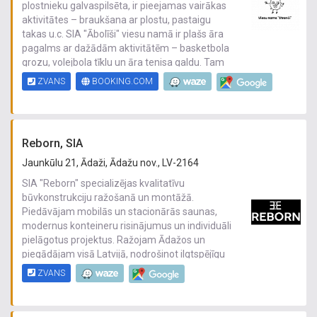
plostnieku galvaspilsēta, ir pieejamas vairākas
aktivitātes – braukšana ar plostu, pastaigu
takas u.c. SIA "Ābolīši" viesu namā ir plašs āra
pagalms ar dažādām aktivitātēm – basketbola
grozu, volejbola tīklu un āra tenisa galdu. Tam
visam cauri vijas soliņi mierīgai atpūtai, kā arī
ZVANS
BOOKING.COM
viesu nama priekšpusē ir pieejams kamīns, grils
un soliņi āra piknikam un neliela skatuvīte ar
nojumi.
Reborn, SIA
Jaunkūlu 21, Ādaži, Ādažu nov., LV-2164
SIA "Reborn" specializējas kvalitatīvu
būvkonstrukciju ražošanā un montāžā.
Piedāvājam mobilās un stacionārās saunas,
modernus konteineru risinājumus un individuāli
pielāgotus projektus. Ražojam Ādažos un
piegādājam visā Latvijā, nodrošinot ilgtspējīgu
kvalitāti un uzticamu servisu.
ZVANS