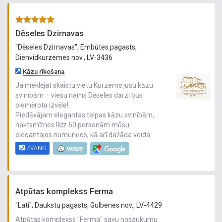
Mēs strādājam, lai pie mums ne tikai iegrieztos,
bet arī atgrieztos!
Dēseles Dzirnavas
"Dēseles Dzirnavas", Embūtes pagasts,
Dienvidkurzemes nov., LV-3436
Kāzu rīkošana
Ja meklējat skaistu vietu Kurzemē jūsu kāzu
svinībām – viesu nams Dēseles dārzi būs
piemērota izvēle!
Piedāvājam elegantas telpas kāzu svinībām,
naktsmītnes līdz 60 personām mūsu
elegantajos numuriņos, kā arī dažāda veida
aktivitātes kāzu viesiem – pirti, baļļu, laivu
ZVANS
braucienu pa dzirnavu dīķi un Dēseles dārza
apskati un ogu degustāciju.
Pie mums ir pārdomāts ikkatrs sīkums un
mazākā detaļa, lai radītu maģisku noskaņu jūsu
Atpūtas komplekss Ferma
kāzās!
Ļaujiet mums palīdzēt uzburt skaistāko dienu
"Lati", Daukstu pagasts, Gulbenes nov., LV-4429
jūsu mūžā!
Atpūtas komplekss "Ferma" savu nosaukumu