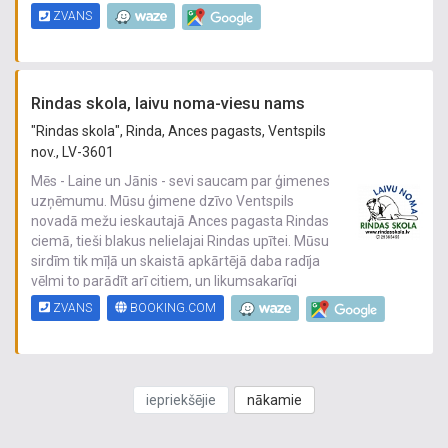
plašas atpūtas iespējas, padarot to par lielisku
ZVANS
izvēli ikvienam, kas meklē kvalitatīvu atpūtu
Latvijā.
Rindas skola, laivu noma-viesu nams
"Rindas skola", Rinda, Ances pagasts, Ventspils
nov., LV-3601
Mēs - Laine un Jānis - sevi saucam par ģimenes
uzņēmumu. Mūsu ģimene dzīvo Ventspils
novadā mežu ieskautajā Ances pagasta Rindas
ciemā, tieši blakus nelielajai Rindas upītei. Mūsu
sirdīm tik mīļā un skaistā apkārtējā daba radīja
vēlmi to parādīt arī citiem, un likumsakarīgi
domas pievērsās lauku tūrismam. Tā no 2003.
ZVANS
BOOKING.COM
gada oficiāli nodarbojamies ar laivu
iznomāšanu un transportēšanu galvenokārt
Rindas, Stendes, Irbes un Engures upēs. Sākot
savu darbību ar 3 makšķernieku laivām, šobrīd
iepriekšējie
nākamie
piedāvājam un apkalpojam vairākus desmitus
laivu. Tūristu ērtībai ir pieejamas vairākas
ugunskura vietas, ap kurām celt teltis, nojumīte,