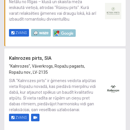
Netālu no Rīgas – klusā un skaista meža
ieskautā vietiņā, atrodas "Rūsiņu pirts". Kurā
varat relaksēties ģimenes vai draugu lokā, kā arī
izbaudīt romantisku divvientulību.
ZVANS
Kalnrozes pirts, SIA
"Kalnrozes", Vāverkrogs, Ropažu pagasts,
Ropažu nov., LV-2135
SIA "Kalnrozes pirts" ir ģimenes veidota atpūtas
vieta Ropažu novadā, kas piedāvā mierpilnu vidi
dabā, kur atjaunot spēkus un baudīt kvalitatīvu
atpūtu. Šī vieta radīta ar rūpēm un cieņu pret
dabas ritmiem, piedāvājot harmonisku vidi gan
relaksācijai, gan veselības uzlabošanai.
ZVANS
Saimnieki ar pieredzi medicīnā un dabas
terapijā ir izveidojuši vietu, kur iespējams