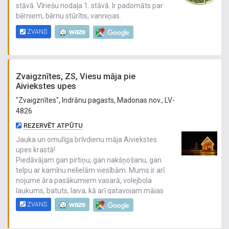
stāvā. Vīriešu nodaļa 1. stāvā. Ir padomāts par
bērniem, bērnu stūrītis, vanniņas.
ZVANS
Zvaigznītes, ZS, Viesu māja pie
Aiviekstes upes
"Zvaigznītes", Indrānu pagasts, Madonas nov., LV-
4826
REZERVĒT ATPŪTU
Jauka un omulīga brīvdienu māja Aiviekstes
upes krastā!
Piedāvājam gan pirtiņu, gan nakšņošanu, gan
telpu ar kamīnu nelielām viesībām. Mums ir arī
nojume āra pasākumiem vasarā, volejbola
laukums, batuts, laiva, kā arī gatavojam mājas
sieru!
ZVANS
Būsiet mīļi gaidīti izbaudīt klusumu un mieru pie
dabas!