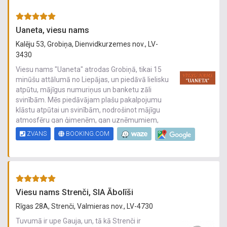
mājīgas telpas, kā arī pieredzējuši instruktori,
kas palīdzēs sasniegt individuālos sporta
mērķus. "OLYMP" apvieno sportu, veselību un
Uaneta, viesu nams
komfortu vienuviet.
Kalēju 53, Grobiņa, Dienvidkurzemes nov., LV-
3430
Viesu nams "Uaneta" atrodas Grobiņā, tikai 15
minūšu attālumā no Liepājas, un piedāvā lielisku
atpūtu, mājīgus numuriņus un banketu zāli
svinībām. Mēs piedāvājam plašu pakalpojumu
klāstu atpūtai un svinībām, nodrošinot mājīgu
atmosfēru gan ģimenēm, gan uzņēmumiem,
kas vēlas rīkot pasākumus, konferenču telpas,
ZVANS
BOOKING.COM
vai baudīt dabu un mieru.
Viesu namā ir 10 mājīgas istabas, kas
piemērotas līdz 24 cilvēkiem, kā arī pirts ar āra
baseinu un teritorija ar šūpolēm un vietu
piknikam ar kamīnu. Mēs piedāvājam pilnu
Viesu nams Strenči, SIA Ābolīši
apkalpošanu, lai Jūsu pasākumi būtu
Rīgas 28A, Strenči, Valmieras nov., LV-4730
neaizmirstami!
Tuvumā ir upe Gauja, un, tā kā Strenči ir