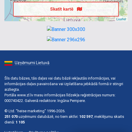
Skatīt kartē
Leaflet
Uzņēmumi Lietuvā
Šīs datu bāzes, tās daļas vai datu bāzē iekļautās informācijas, vai
informācijas daļas pavairošana vai izplatīšana jebkādā formā ir stingri
aizliegta.
Portāla www.zl.lv masu informācijas līdzekļa reģistrācijas numurs:
000740422. Galvenā redaktore: Ingūna Pempere.
© Ltd. "heise marketing" 1996-2026.
251 070
uzņēmumi datubāzē, no tiem aktīvi:
102 597
, meklējumu skaits
dienā:
1 105