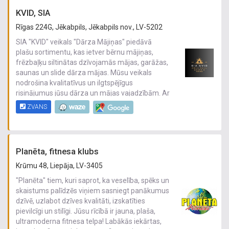
KVID, SIA
Rīgas 224G, Jēkabpils, Jēkabpils nov., LV-5202
SIA "KVID" veikals "Dārza Mājiņas" piedāvā
plašu sortimentu, kas ietver bērnu mājiņas,
frēzbaļķu siltinātas dzīvojamās mājas, garāžas,
saunas un slide dārza mājas. Mūsu veikals
nodrošina kvalitatīvus un ilgtspējīgus
risinājumus jūsu dārza un mājas vajadzībām. Ar
mūsu plašo izvēli un profesionālo apkalpošanu,
ZVANS
mēs esam gatavi palīdzēt jums realizēt jūsu
sapņu māju vai dārza projektu.
Planēta, fitnesa klubs
Krūmu 48, Liepāja, LV-3405
"Planēta" tiem, kuri saprot, ka veselība, spēks un
skaistums palīdzēs viņiem sasniegt panākumus
dzīvē, uzlabot dzīves kvalitāti, izskatīties
pievilcīgi un stilīgi. Jūsu rīcībā ir jauna, plaša,
ultramoderna fitnesa telpa! Labākās iekārtas,