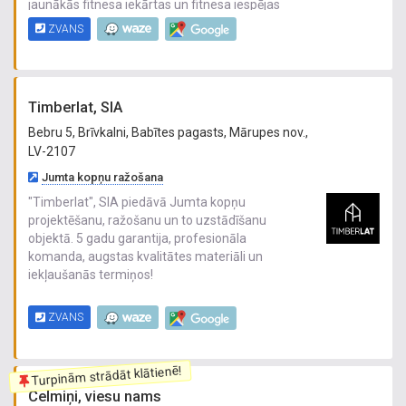
jaunākās fitnesa iekārtas un fitnesa iespējas
iespaidīgās telpās! Turcijas un sāls vannas,
ZVANS
intensīvs solārijs, kriosauna un profesionāli
treneri - lielākajā fitnesa centrā pilsētā!
"Planēta" - mēs darīsim jūs enerģiskākus,
izteiksmīgākus un laimīgākus!
Timberlat, SIA
Bebru 5, Brīvkalni, Babītes pagasts, Mārupes nov.,
LV-2107
Jumta kopņu ražošana
"Timberlat", SIA piedāvā Jumta kopņu
projektēšanu, ražošanu un to uzstādīšanu
objektā. 5 gadu garantija, profesionāla
komanda, augstas kvalitātes materiāli un
iekļaušanās termiņos!
ZVANS
Jumta kopņu projektēšana
Jumta koka konstrukcijas projektējam
individuāli, pēc katra klienta vēlmēm un attiecīgā
Turpinām strādāt klātienē!
būvobjekta specifikas. Mūsu komanda izstrādā
Celmiņi, viesu nams
tehniski efektīvāko un finansiāli izdevīgāko